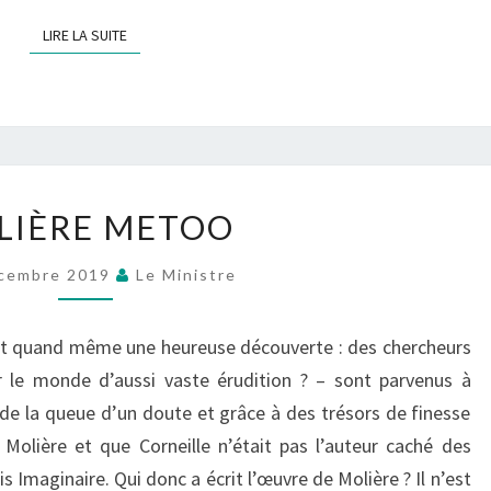
LIRE LA SUITE
LIRE LA SUITE
MOLIÈRE
LIÈRE METOO
METOO
cembre 2019
Le Ministre
est quand même une heureuse découverte : des chercheurs
ar le monde d’aussi vaste érudition ? – sont parvenus à
e la queue d’un doute et grâce à des trésors de finesse
 Molière et que Corneille n’était pas l’auteur caché des
Imaginaire. Qui donc a écrit l’œuvre de Molière ? Il n’est