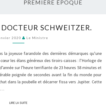
PREMIÈRE ÉPOQUE
IL
T, DOCTEUR SCHWEITZER.
EST
MINUIT,
anvier 2020
Le Ministre
DOCTEUR
SCHWEITZER.
ns la joyeuse farandole des dernières démarques qu’une
cœur les élans généreux des tiroirs-caisses : l’Horloge de
d’année sur l’heure terrifiante de 23 heures 58 minutes et
sérable poignée de secondes avant la fin du monde pour
 chat dans la poubelle et décarrer fissa vers Jupiter. Cette
ux…
LIRE LA SUITE
LIRE LA SUITE