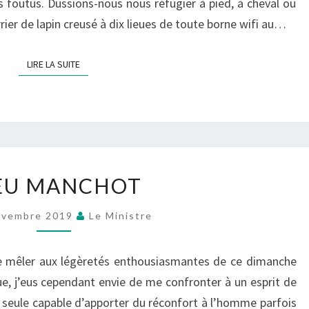
 foutus. Dussions-nous nous réfugier à pied, à cheval ou
rier de lapin creusé à dix lieues de toute borne wifi au…
LIRE LA SUITE
LIRE LA SUITE
DIEU
EU MANCHOT
MANCHOT
ovembre 2019
Le Ministre
me mêler aux légèretés enthousiasmantes de ce dimanche
, j’eus cependant envie de me confronter à un esprit de
e seule capable d’apporter du réconfort à l’homme parfois