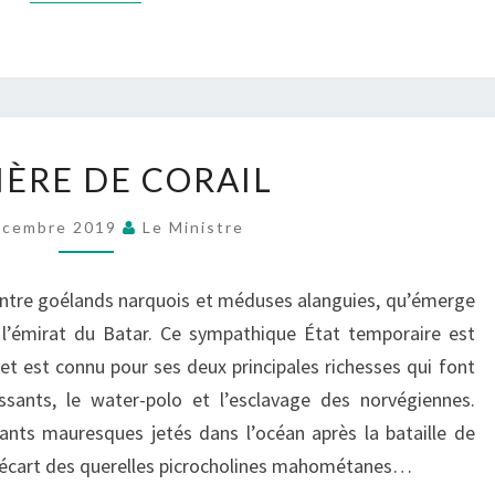
BARRIÈRE
IÈRE DE CORAIL
DE
CORAIL
écembre 2019
Le Ministre
entre goélands narquois et méduses alanguies, qu’émerge
e l’émirat du Batar. Ce sympathique État temporaire est
 et est connu pour ses deux principales richesses qui font
ssants, le water-polo et l’esclavage des norvégiennes.
nts mauresques jetés dans l’océan après la bataille de
à l’écart des querelles picrocholines mahométanes…