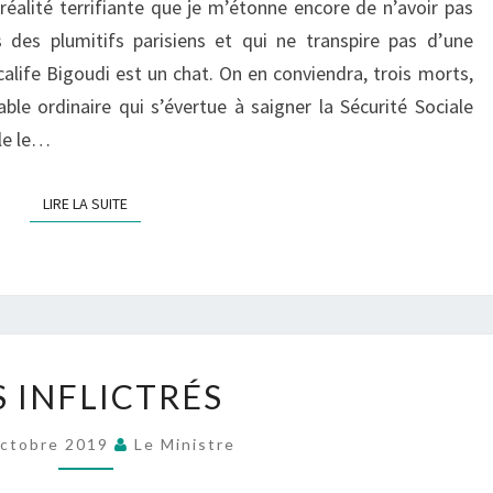
réalité terrifiante que je m’étonne encore de n’avoir pas
s des plumitifs parisiens et qui ne transpire pas d’une
calife Bigoudi est un chat. On en conviendra, trois morts,
ble ordinaire qui s’évertue à saigner la Sécurité Sociale
le le…
LIRE LA SUITE
LIRE LA SUITE
LES
S INFLICTRÉS
INFLICTRÉS
ctobre 2019
Le Ministre