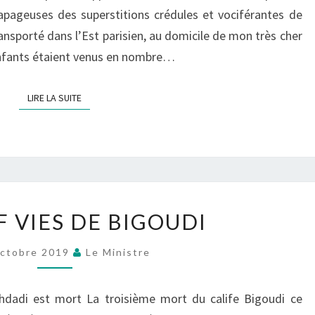
apageuses des superstitions crédules et vociférantes de
ansporté dans l’Est parisien, au domicile de mon très cher
enfants étaient venus en nombre…
LIRE LA SUITE
LIRE LA SUITE
LES
F VIES DE BIGOUDI
NEUF
VIES
ctobre 2019
Le Ministre
DE
BIGOUDI
ghdadi est mort La troisième mort du calife Bigoudi ce