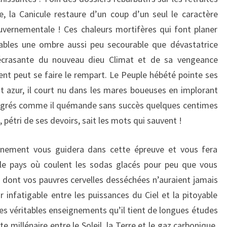
e, la Canicule restaure d’un coup d’un seul le caractère
vernementale ! Ces chaleurs mortifères qui font planer
uables une ombre aussi peu secourable que dévastatrice
écrasante du nouveau dieu Climat et de sa vengeance
t peut se faire le rempart. Le Peuple hébété pointe ses
nt azur, il court nu dans les mares boueuses en implorant
degrés comme il quémande sans succès quelques centimes
pétri de ses devoirs, sait les mots qui sauvent !
vernement vous guidera dans cette épreuve et vous fera
s le pays où coulent les sodas glacés pour peu que vous
s dont vos pauvres cervelles desséchées n’auraient jamais
 infatigable entre les puissances du Ciel et la pitoyable
es véritables enseignements qu’il tient de longues études
te millénaire entre le Soleil, la Terre et le gaz carbonique.