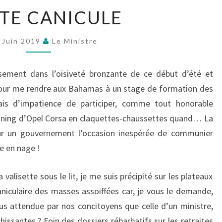
SAINTE
TE CANICULE
CANICULE
 Juin 2019
Le Ministre
ement dans l’oisiveté bronzante de ce début d’été et
 pour me rendre aux Bahamas à un stage de formation des
ais d’impatience de participer, comme tout honorable
 tuning d’Opel Corsa en claquettes-chaussettes quand… La
pour un gouvernement l’occasion inespérée de communier
e en nage !
valisette sous le lit, je me suis précipité sur les plateaux
aniculaire des masses assoiffées car, je vous le demande,
lus attendue par nos concitoyens que celle d’un ministre,
hissantes ? Foin des dossiers rébarbatifs sur les retraites