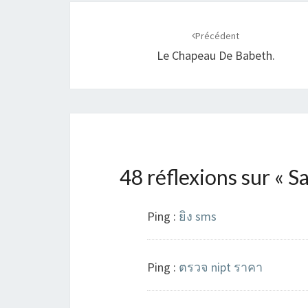
Navigation
d'article
Précédent
Le Chapeau De Babeth.
48 réflexions sur «
Sa
Ping :
ยิง sms
Ping :
ตรวจ nipt ราคา