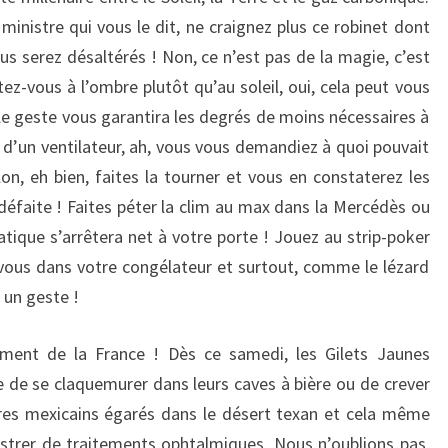
ministre qui vous le dit, ne craignez plus ce robinet dont
ous serez désaltérés ! Non, ce n’est pas de la magie, c’est
z-vous à l’ombre plutôt qu’au soleil, oui, cela peut vous
le geste vous garantira les degrés de moins nécessaires à
 d’un ventilateur, ah, vous vous demandiez à quoi pouvait
lon, eh bien, faites la tourner et vous en constaterez les
défaite ! Faites péter la clim au max dans la Mercédès ou
tique s’arrêtera net à votre porte ! Jouez au strip-poker
vous dans votre congélateur et surtout, comme le lézard
 un geste !
ement de la France ! Dès ce samedi, les Gilets Jaunes
e de se claquemurer dans leurs caves à bière ou de crever
res mexicains égarés dans le désert texan et cela même
nistrer de traitements ophtalmiques. Nous n’oublions pas,