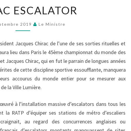
CHIRAC
AC ESCALATOR
ESCALATOR
ptembre 2019
Le Ministre
sident Jacques Chirac de l’une de ses sorties rituelles et
 aura lieu dans Paris le 45ème championnat du monde des
t Jacques Chirac, qui en fut le parrain de longues années
érites de cette discipline sportive essoufflante, manquera
ndeurs accourus du monde entier pour se mesurer aux
de la Ville Lumière.
œuvré à l’installation massive d’escalators dans tous les
oint la RATP d’équiper ses stations de métro d’escaliers
craignait, au regard des concurrences anglaises ou
 français d’escalators montants manquassent de sites