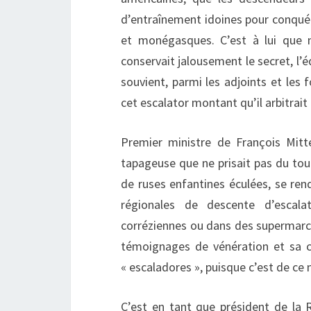
d’entraînement idoines pour conquér
et monégasques. C’est à lui que n
conservait jalousement le secret, l’é
souvient, parmi les adjoints et les
cet escalator montant qu’il arbitra
Premier ministre de François Mitte
tapageuse que ne prisait pas du tout 
de ruses enfantines éculées, se ren
régionales de descente d’escal
corréziennes ou dans des supermarch
témoignages de vénération et sa co
« escaladores », puisque c’est de ce 
C’est en tant que président de la R