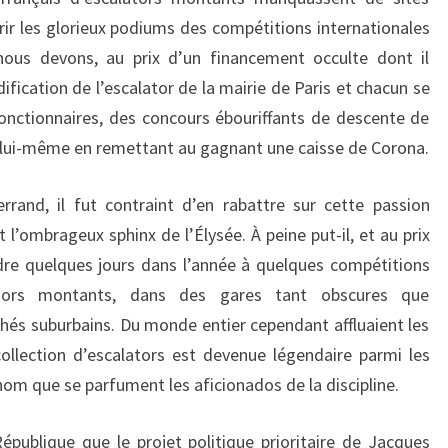
ir les glorieux podiums des compétitions internationales
ous devons, au prix d’un financement occulte dont il
dification de l’escalator de la mairie de Paris et chacun se
 fonctionnaires, des concours ébouriffants de descente de
it lui-même en remettant au gagnant une caisse de Corona.
rrand, il fut contraint d’en rabattre sur cette passion
l’ombrageux sphinx de l’Élysée. À peine put-il, et au prix
dre quelques jours dans l’année à quelques compétitions
ators montants, dans des gares tant obscures que
és suburbains. Du monde entier cependant affluaient les
llection d’escalators est devenue légendaire parmi les
nom que se parfument les aficionados de la discipline.
épublique que le projet politique prioritaire de Jacques