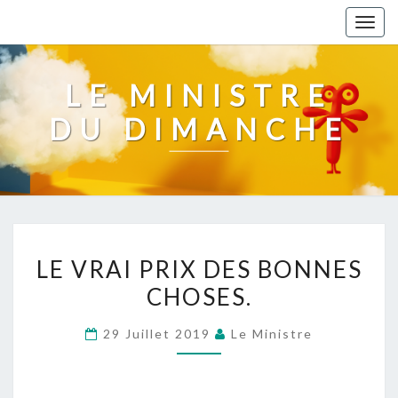
Togg
navig
LE MINISTRE
DU DIMANCHE
LE
LE VRAI PRIX DES BONNES
VRAI
CHOSES.
PRIX
DES
29 Juillet 2019
Le Ministre
BONNES
CHOSES.