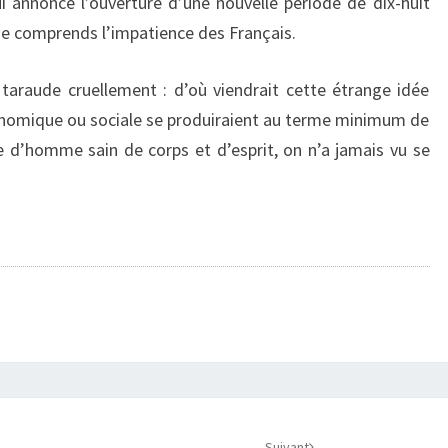
 annonce l’ouverture d’une nouvelle période de dix-huit
 je comprends l’impatience des Français.
araude cruellement : d’où viendrait cette étrange idée
conomique ou sociale se produiraient au terme minimum de
 d’homme sain de corps et d’esprit, on n’a jamais vu se
Suivant