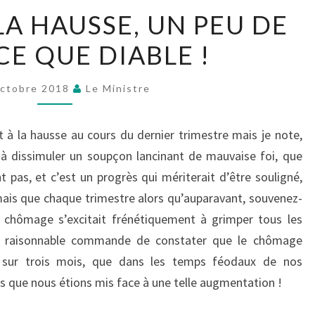
CHÔMAGE
A HAUSSE, UN PEU DE
À
CE QUE DIABLE !
LA
HAUSSE,
UN
ctobre 2018
Le Ministre
PEU
DE
t à la hausse au cours du dernier trimestre mais je note,
PATIENCE
 à dissimuler un soupçon lancinant de mauvaise foi, que
QUE
 pas, et c’est un progrès qui mériterait d’être souligné,
DIABLE !
is que chaque trimestre alors qu’auparavant, souvenez-
chômage s’excitait frénétiquement à grimper tous les
me raisonnable commande de constater que le chômage
, sur trois mois, que dans les temps féodaux de nos
s que nous étions mis face à une telle augmentation !