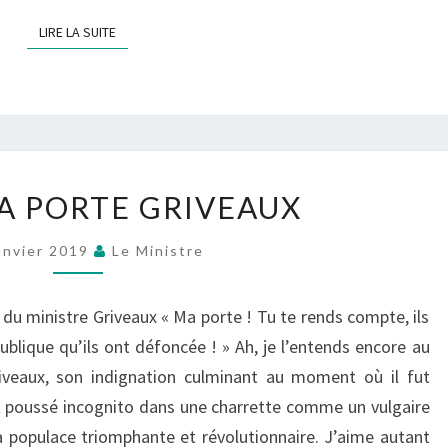
LIRE LA SUITE
LIRE LA SUITE
RUE
LA PORTE GRIVEAUX
DE
LA
anvier 2019
Le Ministre
PORTE
GRIVEAUX
 du ministre Griveaux « Ma porte ! Tu te rends compte, ils
blique qu’ils ont défoncée ! » Ah, je l’entends encore au
iveaux, son indignation culminant au moment où il fut
et poussé incognito dans une charrette comme un vulgaire
 populace triomphante et révolutionnaire. J’aime autant