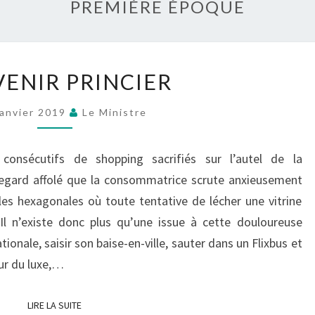
PREMIÈRE ÉPOQUE
UN
VENIR PRINCIER
AVENIR
PRINCIER
Janvier 2019
Le Ministre
consécutifs de shopping sacrifiés sur l’autel de la
 regard affolé que la consommatrice scrute anxieusement
les hexagonales où toute tentative de lécher une vitrine
Il n’existe donc plus qu’une issue à cette douloureuse
tionale, saisir son baise-en-ville, sauter dans un Flixbus et
ur du luxe,…
LIRE LA SUITE
LIRE LA SUITE