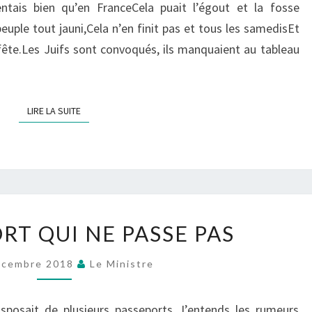
ntais bien qu’en FranceCela puait l’égout et la fosse
peuple tout jauni,Cela n’en finit pas et tous les samedisEt
a fête.Les Juifs sont convoqués, ils manquaient au tableau
LIRE LA SUITE
LIRE LA SUITE
LE
RT QUI NE PASSE PAS
PASSEPORT
QUI
écembre 2018
Le Ministre
NE
PASSE
disposait de plusieurs passeports J’entends les rumeurs