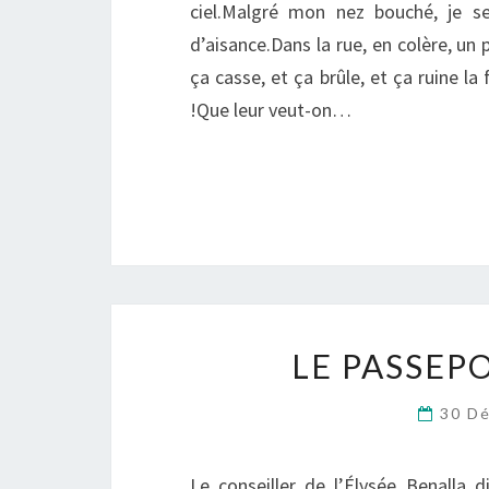
ciel.Malgré mon nez bouché, je se
d’aisance.Dans la rue, en colère, un 
ça casse, et ça brûle, et ça ruine l
!Que leur veut-on…
LE PASSEPO
30 D
Le conseiller de l’Élysée Benalla 