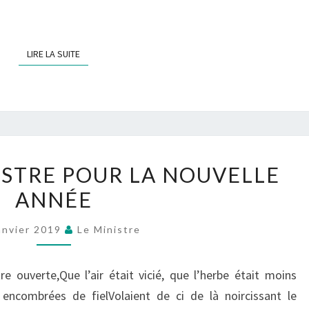
LIRE LA SUITE
LIRE LA SUITE
SATIRE
ISTRE POUR LA NOUVELLE
DU
ANNÉE
MINISTRE
POUR
anvier 2019
Le Ministre
LA
NOUVELLE
tre ouverte,Que l’air était vicié, que l’herbe était moins
ANNÉE
ncombrées de fielVolaient de ci de là noircissant le