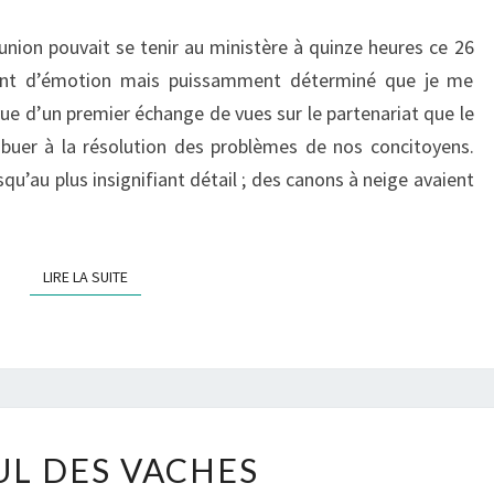
union pouvait se tenir au ministère à quinze heures ce 26
rant d’émotion mais puissamment déterminé que je me
 vue d’un premier échange de vues sur le partenariat que le
buer à la résolution des problèmes de nos concitoyens.
qu’au plus insignifiant détail ; des canons à neige avaient
LIRE LA SUITE
LIRE LA SUITE
LE
UL DES VACHES
CUL