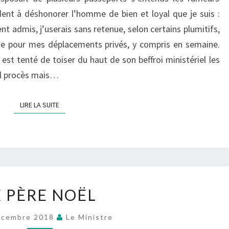
PAS
ent à déshonorer l’homme de bien et loyal que je suis :
t admis, j’userais sans retenue, selon certains plumitifs,
he pour mes déplacements privés, y compris en semaine.
est tenté de toiser du haut de son beffroi ministériel les
el procès mais…
LIRE LA SUITE
LIRE LA SUITE
LE
E PÈRE NOËL
PÈRE
NOËL
écembre 2018
Le Ministre